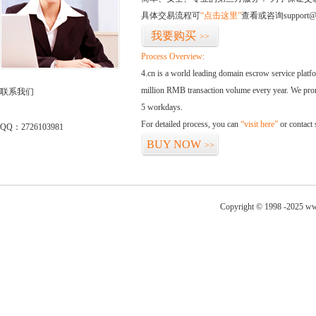
具体交易流程可
“点击这里”
查看或咨询support@
我要购买
>>
Process Overview:
4.cn is a world leading domain escrow service plat
million RMB transaction volume every year. We promi
联系我们
5 workdays.
For detailed process, you can
“visit here”
or contact
QQ：2726103981
BUY NOW
>>
Copyright © 1998 -2025 ww