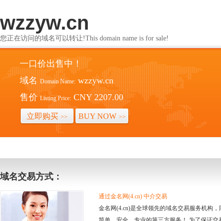
wzzyw.cn
您正在访问的域名可以转让!This domain name is for sale!
一口价出售中！
域名
wzzyw.cn
Domain Name:
售价
CNY 2207.00
Listing Price:
立即购买
BUY NOW
>>
>>
域名交易方式：
通过金名网(4.cn) 中介交易
金名网(4.cn)是全球领先的域名交易服务机
简单、安全、专业的第三方服务！ 为了保证交